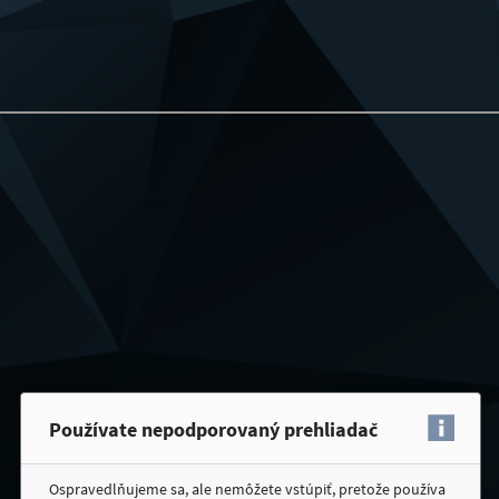
Používate nepodporovaný prehliadač
Ospravedlňujeme sa, ale nemôžete vstúpiť, pretože používa