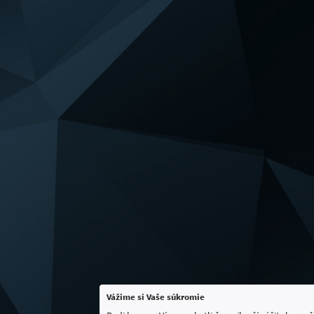
Vážime si Vaše súkromie