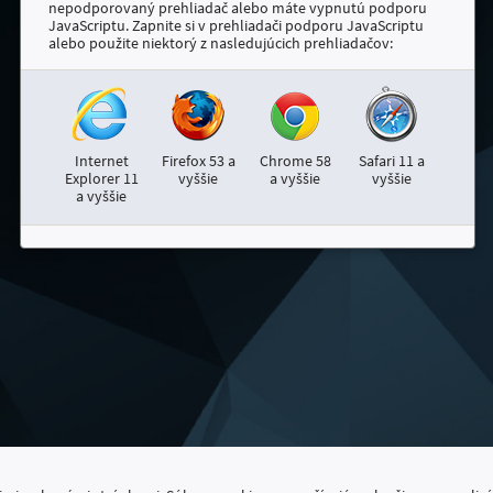
nepodporovaný prehliadač alebo máte vypnutú podporu
JavaScriptu. Zapnite si v prehliadači podporu JavaScriptu
alebo použite niektorý z nasledujúcich prehliadačov:
Internet
Firefox 53 a
Chrome 58
Safari 11 a
Explorer 11
vyššie
a vyššie
vyššie
a vyššie